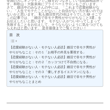
全国の方にオンラインでご縁をおつなぎしている結婚相談所で
す。和歌山・大阪泉南にプライベートサロンもございます。
さて、婚活中のみなさんの中には、「これまで恋愛経験がな
い」「人生でモテたことがない」と自信がない方が多いのでは
ないかと思います。 私も婚活世代の頃はそうでした😅 そこで
この記事では、「婚活で非モテ男性がやりがちなこと3選」を
お伝えしたいと思います。 モテない人がついやってしまって
失敗することをお伝えして、そうならないように気をつけても
らえればと思います。 是非最後までご覧ください！
目 次
【恋愛経験がない人・モテない人必読】婚活で非モテ男性が
やりがちなこと：その１「お相手の外見を重視する」
【恋愛経験がない人・モテない人必読】婚活で非モテ男性が
やりがちなこと：その２「カッコつけて不自然になる」
【恋愛経験がない人・モテない人必読】婚活で非モテ男性が
やりがちなこと：その３「優しすぎるイエスマンになる」
【恋愛経験がない人・モテない人必読】婚活で非モテ男性が
やりがちなことまとめ