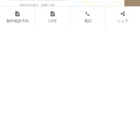
【ご成婚体験談】和歌山30代男
テマリアージュはIBJから感謝状
性と和歌山...
をいただ...
【ご成婚体験談】名古屋と西三
河のアラフォ...