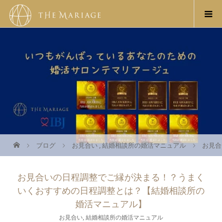
ブログ
お見合い
,
結婚相談所の婚活マニュアル
お見合
お見合いの日程調整でご縁が決まる！？うまく
いくおすすめの日程調整とは？【結婚相談所の
婚活マニュアル】
お見合い
,
結婚相談所の婚活マニュアル