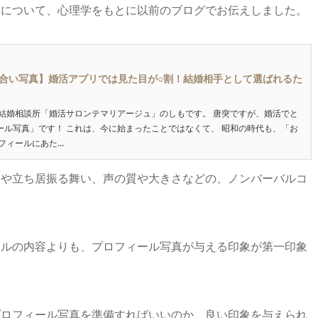
由について、心理学をもとに以前のブログでお伝えしました。
合い写真】婚活アプリでは見た目が○割！結婚相手として選ばれるた
の結婚相談所「婚活サロンテマリアージュ」のしもです。 唐突ですが、婚活でと
ール写真」です！ これは、今に始まったことではなくて、 昭和の時代も、「お
ィールにあた...
目や立ち居振る舞い、声の質や大きさなどの、ノンバーバルコ
ールの内容よりも、プロフィール写真が与える印象が第一印象
プロフィール写真を準備すればいいのか、良い印象を与えられ