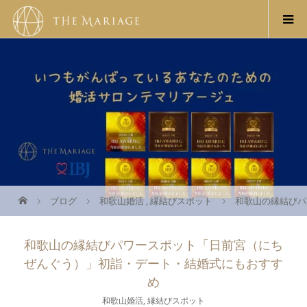
ブログ
和歌山婚活
,
縁結びスポット
和歌山の縁結びパ
和歌山の縁結びパワースポット「日前宮（にち
ぜんぐう）」初詣・デート・結婚式にもおすす
め
和歌山婚活
,
縁結びスポット