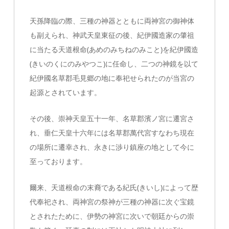
天孫降臨の際、三種の神器とともに両神宮の御神体
も副えられ、神武天皇東征の後、紀伊國造家の肇祖
に当たる天道根命(あめのみちねのみこと)を紀伊國造
(きいのくにのみやつこ)に任命し、二つの神鏡を以て
紀伊國名草郡毛見郷の地に奉祀せられたのが当宮の
起源とされています。
その後、崇神天皇五十一年、名草郡濱ノ宮に遷宮さ
れ、垂仁天皇十六年には名草郡萬代宮すなわち現在
の場所に遷幸され、永きに渉り鎮座の地として今に
至っております。
爾来、天道根命の末裔である紀氏(きいし)によって歴
代奉祀され、両神宮の祭神が三種の神器に次ぐ宝鏡
とされたために、伊勢の神宮に次いで朝廷からの崇