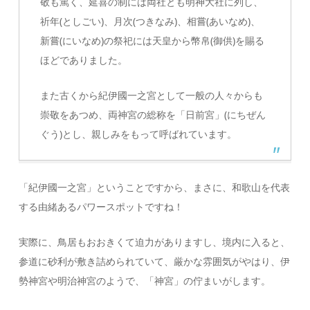
敬も篤く、延喜の制には両社とも明神大社に列し、
祈年(としごい)、月次(つきなみ)、相嘗(あいなめ)、
新嘗(にいなめ)の祭祀には天皇から幣帛(御供)を賜る
ほどでありました。
また古くから紀伊國一之宮として一般の人々からも
崇敬をあつめ、両神宮の総称を「日前宮」(にちぜん
ぐう)とし、親しみをもって呼ばれています。
「紀伊國一之宮」ということですから、まさに、和歌山を代表
する由緒あるパワースポットですね！
実際に、鳥居もおおきくて迫力がありますし、境内に入ると、
参道に砂利が敷き詰められていて、厳かな雰囲気がやはり、伊
勢神宮や明治神宮のようで、「神宮」の佇まいがします。