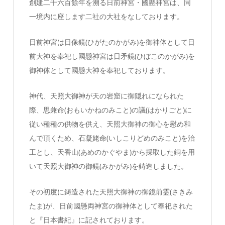
創建二千六百餘年を溯る日前神宮・國懸神宮は、同
一境内に座します二社の大社をなしております。
日前神宮は日像鏡(ひがたのかがみ)を御神体として日
前大神を奉祀し國懸神宮は日矛鏡(ひぼこのかがみ)を
御神体として國懸大神を奉祀しております。
神代、天照大御神が天の岩窟に御隠れになられた
際、思兼命(おもいかねのみこと)の議(はかりごと)に
従い種種の供物を供え、天照大御神の御心を慰め和
んで頂くため、石凝姥命(いしこりどめのみこと)を治
工とし、天香山(あめのかぐやま)から採取した銅を用
いて天照大御神の御鏡(みかがみ)を鋳造しました。
その初度に鋳造された天照大御神の御鏡前霊(さきみ
たま)が、日前國懸両神宮の御神体として奉祀された
と『日本書紀』に記されております。