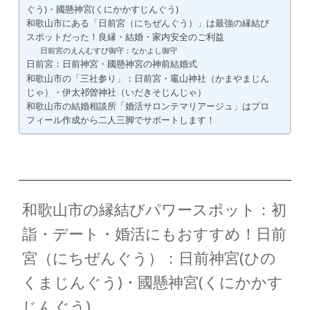
ぐう)・國懸神宮(くにかかすじんぐう)
和歌山市にある「日前宮（にちぜんぐう）」は最強の縁結び
スポットだった！良縁・結婚・家内安全のご利益
日前宮のえんむすび御守：なかよし御守
日前宮：日前神宮・國懸神宮の神前結婚式
和歌山市の「三社参り」：日前宮・竈山神社（かまやまじん
じゃ）・伊太祁曽神社（いだきそじんじゃ）
和歌山市の結婚相談所「婚活サロンテマリアージュ」はプロ
フィール作成から二人三脚でサポートします！
和歌山市の縁結びパワースポット：初
詣・デート・婚活にもおすすめ！日前
宮（にちぜんぐう）：日前神宮(ひの
くまじんぐう)・國懸神宮(くにかかす
じんぐう)